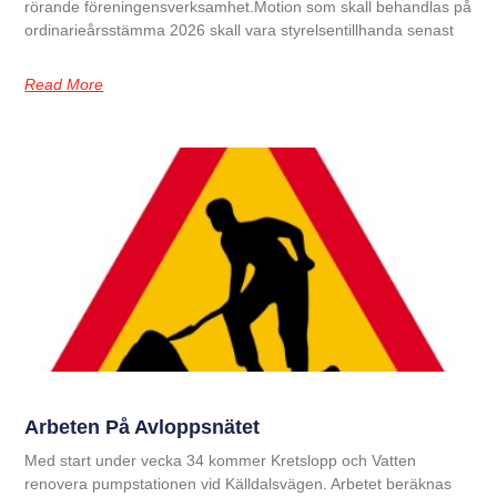
rörande föreningensverksamhet.Motion som skall behandlas på
ordinarieårsstämma 2026 skall vara styrelsentillhanda senast
Read More
Arbeten På Avloppsnätet
Med start under vecka 34 kommer Kretslopp och Vatten
renovera pumpstationen vid Källdalsvägen. Arbetet beräknas