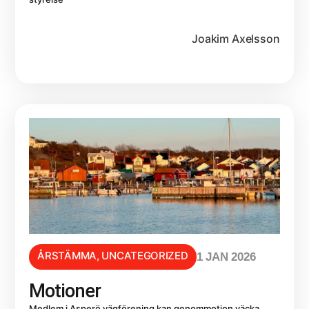
Joakim Axelsson
ÅRSTÄMMA
,
UNCATEGORIZED
1 JAN 2026
Motioner
Medlem i Asperö vägförening kan genommotion väcka